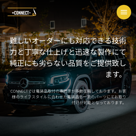
menu
難しいオーダーにも対応できる技術
力と丁寧な仕上げと迅速な製作にて
純正にも劣らない品質をご提供致し
ます。
CONNECTでは電装品取付の専門家が多数在籍しております。お客
様のライフスタイルに合わせた電装品を一流のパーツにてお取り
付けが可能となっております。