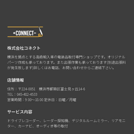
株式会社コネクト
横浜を拠点とする高級輸入車の電装品取付専門ショップです。オリジナル
パーツ作成も承っております。また出張作業も承っております(別途出張料
が発生致します)詳しくはお電話、お問い合わせからご連絡下さい。
店舗情報
住所：〒224-0051 横浜市都築区富士見ヶ丘14-6
TEL：045-482-4533
営業時間：9:00〜18:00 定休日：日曜／月曜
サービス内容
ドライブレコーダー、レーダー探知機、デジタルルームミラー、リアモニ
ター、カーナビ、オーディオ等の取付